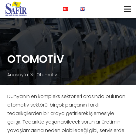
OTOMOTIV
Anasayfa
Otomotiv
Dünyanın en kompleks sektörleri arasında bulunan
otomotiv sektörü, birçok parçanın farklı
tedarikçilerden bir araya getirilerek işlemesiyle
çalışır. Tedarikte yaşanabilecek sorunlar üretimin
yavaşlamasına neden olabileceği gibi, servislerde