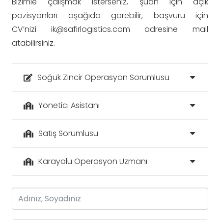
Bizimle çalışmak isterseniz, şuan için açık
pozisyonları aşağıda görebilir, başvuru için
CV’nizi
ik@safirlogistics.com
adresine mail
atabilirsiniz.
Soğuk Zincir Operasyon Sorumlusu
Yönetici Asistanı
Satış Sorumlusu
Karayolu Operasyon Uzmanı