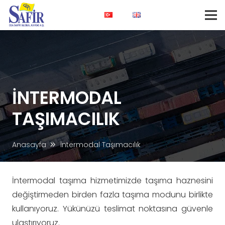
İNTERMODAL
TAŞIMACILIK
Anasayfa
İntermodal Taşımacılık
İntermodal taşıma hizmetimizde taşıma haznesini
değiştirmeden birden fazla taşıma modunu birlikte
kullanıyoruz. Yükünüzü teslimat noktasına güvenle
ulaştırıyoruz.